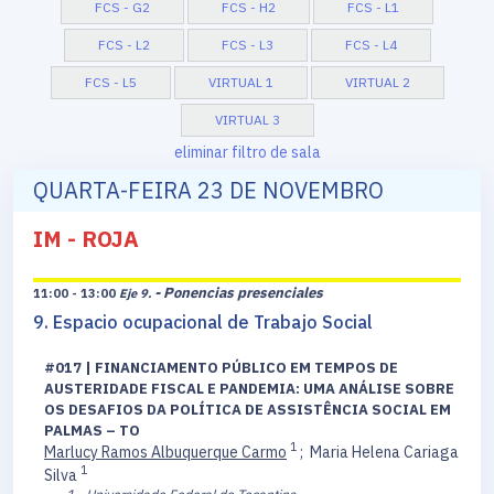
FCS - G2
FCS - H2
FCS - L1
FCS - L2
FCS - L3
FCS - L4
FCS - L5
VIRTUAL 1
VIRTUAL 2
VIRTUAL 3
eliminar filtro de sala
QUARTA-FEIRA 23 DE NOVEMBRO
IM - ROJA
- Ponencias presenciales
11:00 - 13:00
Eje 9.
9. Espacio ocupacional de Trabajo Social
#017 | FINANCIAMENTO PÚBLICO EM TEMPOS DE
AUSTERIDADE FISCAL E PANDEMIA: UMA ANÁLISE SOBRE
OS DESAFIOS DA POLÍTICA DE ASSISTÊNCIA SOCIAL EM
PALMAS – TO
1
Marlucy Ramos Albuquerque Carmo
;
Maria Helena Cariaga
1
Silva
1 - Universidade Federal do Tocantins.