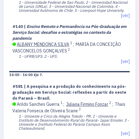
1 - Universidade Federal de Sao Paulo.
2 - Universidad Nacional
de Lanús (UNLa).
3 - Universidad Nacional de Colombia.
4 -
Universidad Autónoma de Chile.
5 - Liverpool Hope University.
[ver]
#140 |
Ensino Remoto e Permanência na Pós-Graduação em
Serviço Social: desafios e estratégias no contexto da
pandemia
1
ALBANY MENDONÇA SILVA
;
MARIA DA CONCEIÇÃO
2
VASCONCELOS GONÇALVES
1 - UFRB/UFS.
2 - UFS.
[ver]
14:00 - 16:00
Eje 7.
#581 | A pesquisa e a produção do conhecimento na pós-
graduação em Serviço Social: reflexões a partir do oeste
do Paraná – Brasil.
1
2
Arildo Sanches Guerra
;
Juliana Firmino Fonzar
;
Thais
3
Valeria Fonseca de Oliveira Scane
1 - Unioeste e Circo da Alegria Toledo - PR.
2 - Unioeste e
Instituto de Desenvolvimento Rural do Paraná- Iapar Emater.
3 -
Unioeste e Instituto Federal do Paraná Campus Assis
Chateaubriand.
[ver]