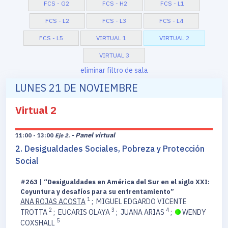
FCS - G2
FCS - H2
FCS - L1
FCS - L2
FCS - L3
FCS - L4
FCS - L5
VIRTUAL 1
VIRTUAL 2
VIRTUAL 3
eliminar filtro de sala
LUNES 21 DE NOVIEMBRE
Virtual 2
- Panel virtual
11:00 - 13:00
Eje 2.
2. Desigualdades Sociales, Pobreza y Protección
Social
#263 | “Desigualdades en América del Sur en el siglo XXI:
Coyuntura y desafíos para su enfrentamiento”
1
ANA ROJAS ACOSTA
;
MIGUEL EDGARDO VICENTE
2
3
4
TROTTA
;
EUCARIS OLAYA
;
JUANA ARIAS
;
WENDY
5
COXSHALL