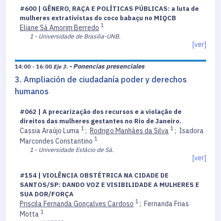
#600 | GÊNERO, RAÇA E POLÍTICAS PÚBLICAS: a luta de
mulheres extrativistas do coco babaçu no MIQCB
1
Eliane Sá Amorim Berredo
1 - Universidade de Brasilia-UNB.
[ver]
- Ponencias presenciales
14:00 - 16:00
Eje 3.
3. Ampliación de ciudadanía poder y derechos
humanos
#062 | A precarização dos recursos e a violação de
direitos das mulheres gestantes no Rio de Janeiro.
1
1
Cassia Araújo Luma
;
Rodrigo Manhães da Silva
;
Isadora
1
Marcondes Constantino
1 - Universidade Estácio de Sá.
[ver]
#154 | VIOLÊNCIA OBSTÉTRICA NA CIDADE DE
SANTOS/SP: DANDO VOZ E VISIBILIDADE A MULHERES E
SUA DOR/FORÇA
1
Priscila Fernanda Gonçalves Cardoso
;
Fernanda Frias
1
Motta