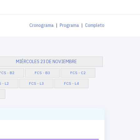
Cronograma
|
Programa
|
Completo
MIÉRCOLES 23 DE NOVIEMBRE
FCS - B2
FCS - B3
FCS - C2
 - L2
FCS - L3
FCS - L4