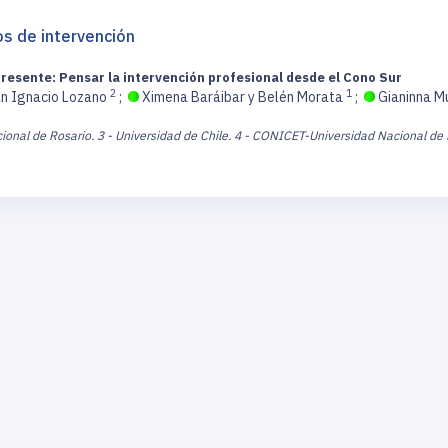
tos de intervención
 presente: Pensar la intervención profesional desde el Cono Sur
2
1
an Ignacio Lozano
;
Ximena Baráibar y Belén Morata
;
Gianinna Mu
ional de Rosario.
3 - Universidad de Chile.
4 - CONICET-Universidad Nacional de 