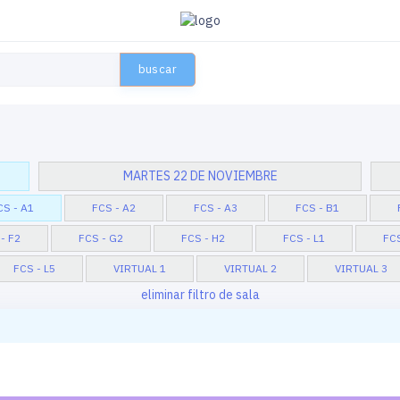
buscar
MARTES 22 DE NOVIEMBRE
CS - A1
FCS - A2
FCS - A3
FCS - B1
- F2
FCS - G2
FCS - H2
FCS - L1
FCS
FCS - L5
VIRTUAL 1
VIRTUAL 2
VIRTUAL 3
eliminar filtro de sala