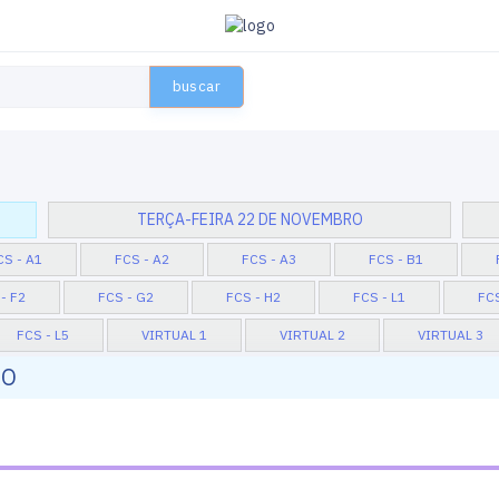
buscar
TERÇA-FEIRA 22 DE NOVEMBRO
CS - A1
FCS - A2
FCS - A3
FCS - B1
- F2
FCS - G2
FCS - H2
FCS - L1
FCS
FCS - L5
VIRTUAL 1
VIRTUAL 2
VIRTUAL 3
RO