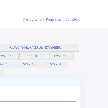
Cronograma
|
Programa
|
Completo
QUARTA-FEIRA 23 DE NOVEMBRO
FCS - B2
FCS - B3
FCS - C2
 - L2
FCS - L3
FCS - L4