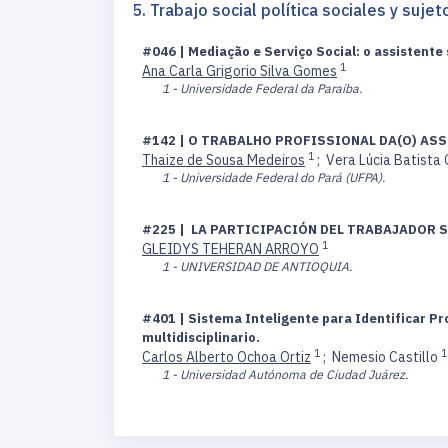
5. Trabajo social política sociales y suje
#046 | Mediação e Serviço Social: o assistente
1
Ana Carla Grigorio Silva Gomes
1 - Universidade Federal da Paraíba.
#142 | O TRABALHO PROFISSIONAL DA(O) AS
1
Thaize de Sousa Medeiros
;
Vera Lúcia Batist
1 - Universidade Federal do Pará (UFPA).
#225 |
LA PARTICIPACIÓN DEL TRABAJADOR S
1
GLEIDYS TEHERAN ARROYO
1 - UNIVERSIDAD DE ANTIOQUIA.
#401 | Sistema Inteligente para Identificar P
multidisciplinario.
1
1
Carlos Alberto Ochoa Ortiz
;
Nemesio Castillo
1 - Universidad Autónoma de Ciudad Juárez.