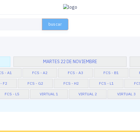
buscar
MARTES 22 DE NOVIEMBRE
CS - A1
FCS - A2
FCS - A3
FCS - B1
- F2
FCS - G2
FCS - H2
FCS - L1
FCS
FCS - L5
VIRTUAL 1
VIRTUAL 2
VIRTUAL 3