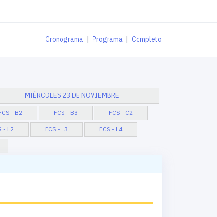
Cronograma
|
Programa
|
Completo
MIÉRCOLES 23 DE NOVIEMBRE
FCS - B2
FCS - B3
FCS - C2
 - L2
FCS - L3
FCS - L4