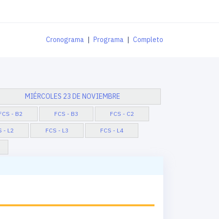
Cronograma
|
Programa
|
Completo
MIÉRCOLES 23 DE NOVIEMBRE
FCS - B2
FCS - B3
FCS - C2
 - L2
FCS - L3
FCS - L4