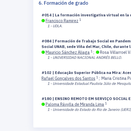
6. Formación de grado
#014 | La formación investigativa virtual en la
1
Francisco Ramirez
1 - UDLA.
#084 | Formación de Trabajo Social en Pandemia
Social UNAB, sede Viña del Mar, Chile, durante 
1
Mauricio Sánchez Aliaga
;
Rosa Villarroel 
1 - UNIVERSIDAD NACIONAL ANDRÉS BELLO.
#102 | Educação Superior Pública na Mira: Ac
1
Rafael Gonçalves dos Santos
;
Maria Cristina P
1 - Universidade Estadual Paulista Júlio de Mesqui
#180 | ENSINO REMOTO EM SERVIÇO SOCIAL E
1
Paloma Rávylla de Miranda Lima
1 - Universidade do Estado do Rio de Janeiro (UERJ)