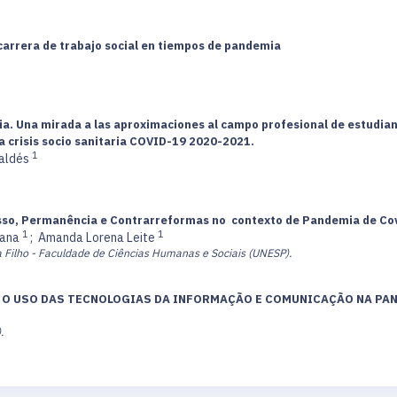
 carrera de trabajo social en tiempos de pandemia
. Una mirada a las aproximaciones al campo profesional de estudiant
la crisis socio sanitaria COVID-19 2020-2021.
1
Valdés
esso, Permanência e Contrarreformas no contexto de Pandemia de Co
1
1
iana
;
Amanda Lorena Leite
ta Filho - Faculdade de Ciências Humanas e Sociais (UNESP).
 O USO DAS TECNOLOGIAS DA INFORMAÇÃO E COMUNICAÇÃO NA PAND
.