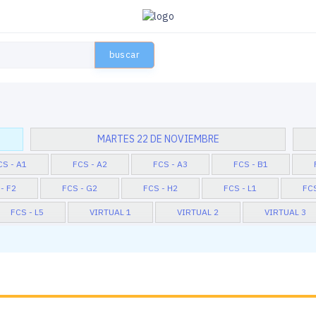
buscar
MARTES 22 DE NOVIEMBRE
CS - A1
FCS - A2
FCS - A3
FCS - B1
- F2
FCS - G2
FCS - H2
FCS - L1
FCS
FCS - L5
VIRTUAL 1
VIRTUAL 2
VIRTUAL 3